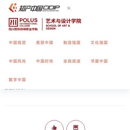
中国视觉
美丽中国
制造强国
文化强国
环境-焰光炽影
中国风尚
中国时尚
全民阅读
书画中国
创作者：
叶春梅 黄芊惠 王梓恒
指导教师：
许琴
何超
数字中国
标榜人001