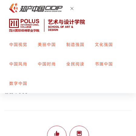
中国视觉
美丽中国
制造强国
文化强国
friends-三人行川剧白蛇传图案设计
中国风尚
中国时尚
全民阅读
书画中国
创作者：
王灵
指导教师：
周亚男
数字中国
标榜平008