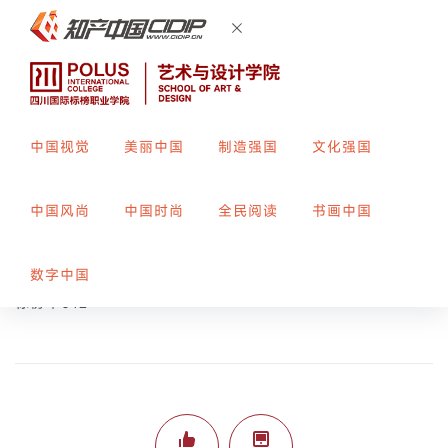
中国视觉
美丽中国
制造强国
文化强国
万千森罗清净事祓
中国风尚
中国时尚
全民阅读
书画中国
创作者：
张欣然
指导教师：
周亚男
数字中国
标榜平012