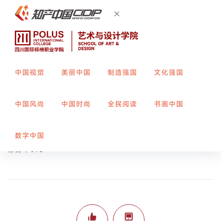
中国视觉
美丽中国
制造强国
文化强国
女警宝宝-IP形象设计
中国风尚
中国时尚
全民阅读
书画中国
创作者：
王美炫
指导教师：
周亚男
数字中国
标榜平076