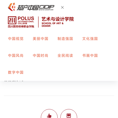
中国视觉
美丽中国
制造强国
文化强国
休比 多拉
中国风尚
中国时尚
全民阅读
书画中国
创作者：
赵书雅
指导教师：
唐茂高
数字中国
标榜数096