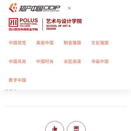
中国视觉
美丽中国
制造强国
文化强国
复古未来
中国风尚
中国时尚
全民阅读
书画中国
创作者：
余依娜
指导教师：
袁廷婷
数字中国
标榜平206