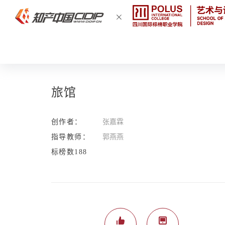
旅馆
创作者：
张嘉霖
指导教师：
郭燕燕
标榜数188