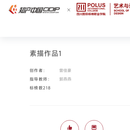
素描作品1
创作者：
曾佳豪
指导教师：
郭燕燕
标榜数218