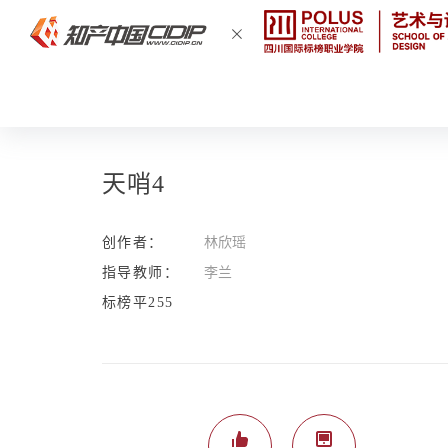
天哨4
创作者：
林欣瑶
指导教师：
李兰
标榜平255