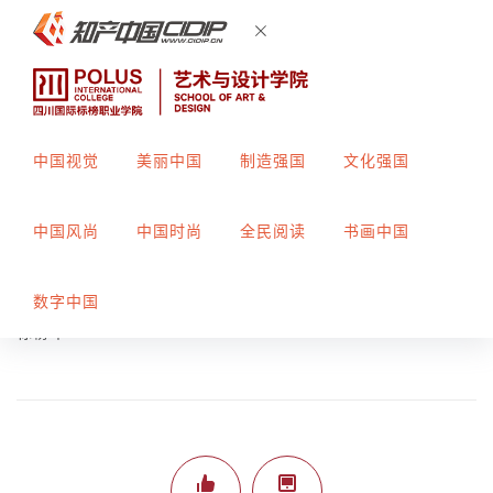
中国视觉
美丽中国
制造强国
文化强国
物缘2
中国风尚
中国时尚
全民阅读
书画中国
创作者：
陈敬豪
指导教师：
李兰
数字中国
标榜平263