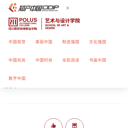
中国视觉
美丽中国
制造强国
文化强国
宋代纹样设计
中国风尚
中国时尚
全民阅读
书画中国
创作者：
吴芬
指导教师：
郑露
数字中国
标榜平300