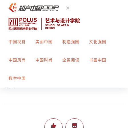
中国视觉
美丽中国
制造强国
文化强国
羽毛球9宫格漫画
中国风尚
中国时尚
全民阅读
书画中国
创作者：
姜彦
指导教师：
郑露
数字中国
标榜平310