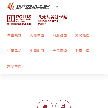
中国视觉
美丽中国
制造强国
文化强国
归属-复古主义
中国风尚
中国时尚
全民阅读
书画中国
创作者：
梁渝川
指导教师：
郑露
数字中国
标榜平362