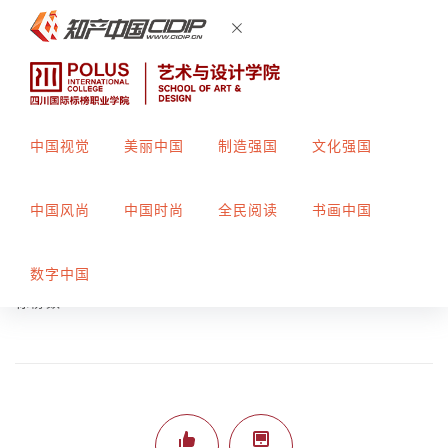
中国视觉
美丽中国
制造强国
文化强国
末世塔防
中国风尚
中国时尚
全民阅读
书画中国
创作者：
段磊 刘轩池 龚青云
指导教师：
何家勇
数字中国
标榜数265