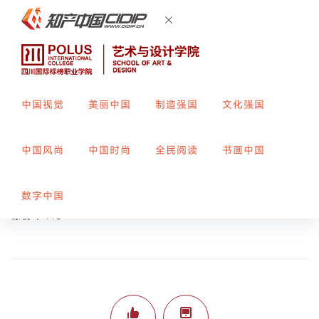
中国视觉
美丽中国
制造强国
文化强国
交错-复古未来主题海报设计
中国风尚
中国时尚
全民阅读
书画中国
创作者：
张静雯
指导教师：
周亚男
数字中国
标榜平416