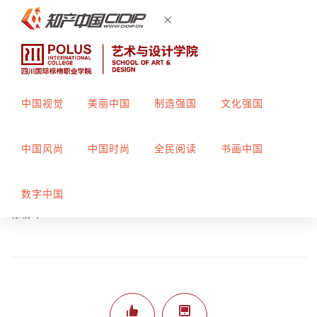
中国视觉
美丽中国
制造强国
文化强国
脸谱
中国风尚
中国时尚
全民阅读
书画中国
创作者：
于珊珊
指导教师：
袁廷婷
数字中国
标榜平443