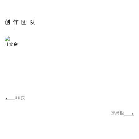
创作团队
叶文余
非.衣
蜂巢柜