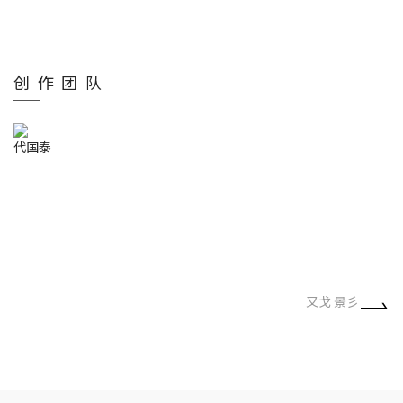
创作团队
代国泰
又戈 景彡