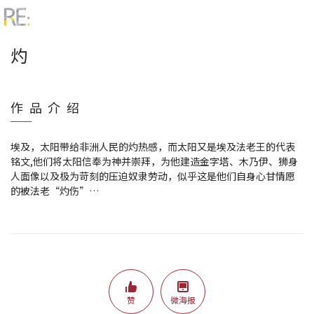
灼
作品介绍
埃及，太阳带给非洲人民的灼热感，而太阳又是埃及法老王的代表
铭文,他们将太阳信奉为神并崇拜，为他建造金字塔、木乃伊、狮身
人面像以及极为苛刻的压迫奴隶劳动，似乎这是他们自身心甘情愿
的被法老“灼伤”…
赞
微海报