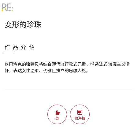
变形的珍珠
作品介绍
以巴洛克的独特⻛格结合现代流⾏款式元素，塑造法式 浪漫主义情
怀，表达⼥性温柔、优雅且独⽴的思想⼈格。
赞
微海报