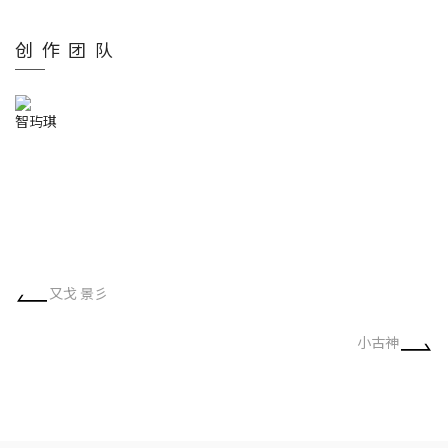
创作团队
智玙琪
又戈 景彡
小古神