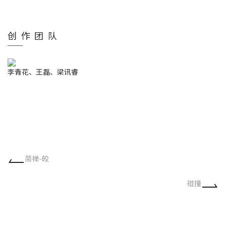
创作团队
李青花、王磊、梁讯睿
简禅-皎
碰撞